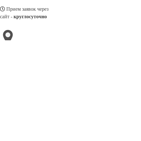
Прием заявок через
сайт -
круглосуточно
БУЗУЛУК
Выберите филиал:
Кизляр
Крымск
Воскресенск
Невинномысск
Назра
Ишим
Дмитров
Михайловск
Когалым
8(025)3285807
Заказать звонок
Ремонт авто в Бузулуке
Виды авто
Услуги
Цены
Сотрудничество
Конт