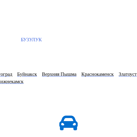
БУЗУЛУК
оград
Буйнакск
Верхняя Пышма
Краснокаменск
Златоуст
ижнекамск