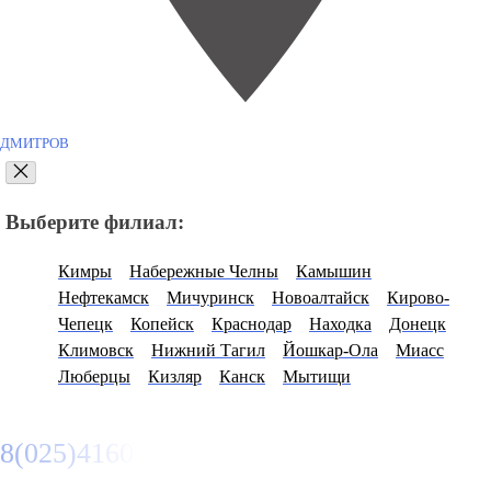
ДМИТРОВ
Выберите филиал:
Кимры
Набережные Челны
Камышин
Нефтекамск
Мичуринск
Новоалтайск
Кирово-
Чепецк
Копейск
Краснодар
Находка
Донецк
Климовск
Нижний Тагил
Йошкар-Ола
Миасс
Люберцы
Кизляр
Канск
Мытищи
8(025)4160950