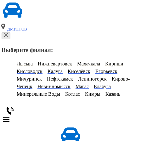
ДМИТРОВ
Выберите филиал:
Лысьва
Нижневартовск
Махачкала
Кириши
Кисловодск
Калуга
Киселёвск
Егорьевск
Мичуринск
Нефтекамск
Лениногорск
Кирово-
Чепецк
Невинномысск
Магас
Елабуга
Минеральные Воды
Котлас
Кимры
Казань