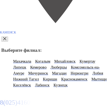
КАМЕНСК
Выберите филиал:
Махачкала
Когалым
Михайловск
Кумертау
Липецк
Кемерово
Люберцы
Комсомольск-на-
Амуре
Мичуринск
Магадан
Нерюнгри
Лобня
Нижний Тагил
Кириши
Краснокаменск
Мытищи
Киселёвск
Лабинск
Кузнецк
8(025)4160950