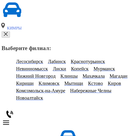
КИМРЫ
Выберите филиал:
Лесосибирск
Лабинск
Краснотурьинск
Невинномысск
Лиски
Копейск
Мурманск
Нижний Новгород
Клинцы
Махачкала
Магадан
Кириши
Климовск
Мытищи
Кстово
Киров
Комсомольск-на-Амуре
Набережные Челны
Новоалтайск