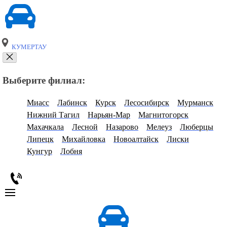
КУМЕРТАУ
Выберите филиал:
Миасс
Лабинск
Курск
Лесосибирск
Мурманск
Нижний Тагил
Нарьян-Мар
Магнитогорск
Махачкала
Лесной
Назарово
Мелеуз
Люберцы
Липецк
Михайловка
Новоалтайск
Лиски
Кунгур
Лобня