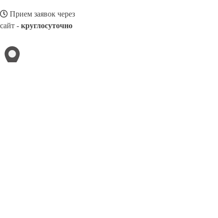
Прием заявок через
сайт -
круглосуточно
МУРОМ
Выберите филиал:
Нижний Новгород
Набережные Челны
Назрань
Ниж
Невинномысск
Ново-Переделкино
Нефтекамск
Нар
8(025)4160950
Заказать звонок
Ремонт авто в Муроме
Виды авто
Услуги
Цены
Сотрудничество
Конта