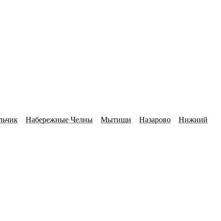
льчик
Набережные Челны
Мытищи
Назарово
Нижний