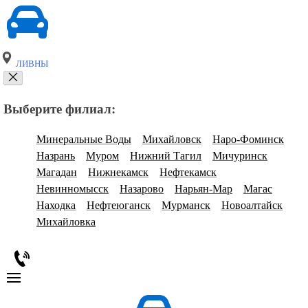
ЛИВНЫ
Выберите филиал:
Минеральные Воды
Михайловск
Наро-Фоминск
Назрань
Муром
Нижний Тагил
Мичуринск
Магадан
Нижнекамск
Нефтекамск
Невинномысск
Назарово
Нарьян-Мар
Магас
Находка
Нефтеюганск
Мурманск
Новоалтайск
Михайловка