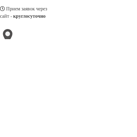
Прием заявок через
сайт -
круглосуточно
ЛОБНЯ
Выберите филиал:
Назрань
Находка
Невинномысск
Междуреченск
М
Лыткарино
Нефтеюганск
Нерюнгри
Миасс
Махачк
8(025)4160950
Заказать звонок
Ремонт авто в Лобне
Виды авто
Услуги
Цены
Сотрудничество
Контак