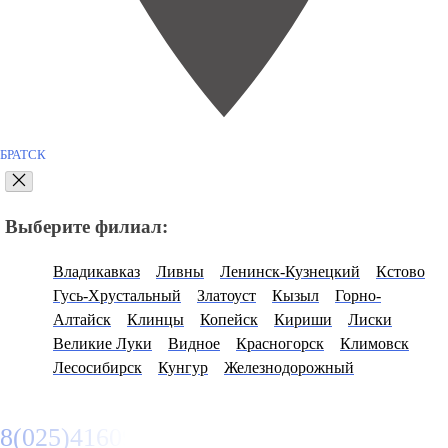
БРАТСК
Выберите филиал:
Владикавказ
Ливны
Ленинск-Кузнецкий
Кстово
Гусь-Хрустальный
Златоуст
Кызыл
Горно-
Алтайск
Клинцы
Копейск
Кириши
Лиски
Великие Луки
Видное
Красногорск
Климовск
Лесосибирск
Кунгур
Железнодорожный
8(025)4160950