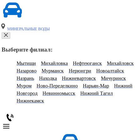
МИНЕРАЛЬНЫЕ ВОДЫ
Выберите филиал:
Мытищи
Михайловка
Нефтеюганск
Михайловск
Назарово
Мурманск
Нерюнгри
Новоалтайск
Назрань
Находка
Нижневартовск
Мичуринск
Муром
Ново-Переделкино
Нарьян-Мар
Нижний
Новгород
Невинномысск
Нижний Тагил
Нижнекамск