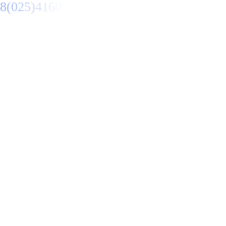
8(025)4160950
Заказать звонок
Primary Menu
Ремонт автомобилей в
Минеральных Водах
Отправьте заявку в период действия акции!
и получите бонус.