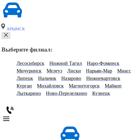
КРЫМСК
Выберите филиал:
Лесосибирск
Нижний Тагил
Наро-Фоминск
Мичуринск
Мелеуз
Лиски
Нарьян-Мар
Миасс
Липецк
Нальчик
Назарово
Нижневартовск
Курган
Михайловск
Магнитогорск
Майкоп
Лыткарино
Ново-Переделкино
Кузнецк