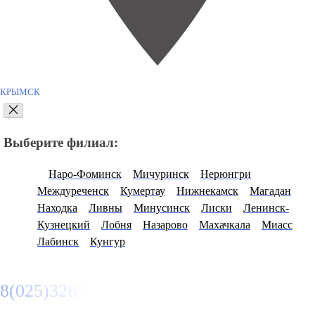
КРЫМСК
Выберите филиал:
Наро-Фоминск
Мичуринск
Нерюнгри
Междуреченск
Кумертау
Нижнекамск
Магадан
Находка
Ливны
Минусинск
Лиски
Ленинск-
Кузнецкий
Лобня
Назарово
Махачкала
Миасс
Лабинск
Кунгур
8(025)3285807