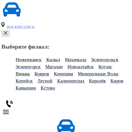
ВОСКРЕСЕНСК
Выберите филиал:
Нижнекамск
Кызыл
Махачкала
Зеленодольск
Зеленогорск
Магадан
Новоалтайск
Котлас
Вязьма
Ковров
Кинешма
Минеральные Воды
Копейск
Лесной
Калининград
Королёв
Киров
Камышин
Кстово